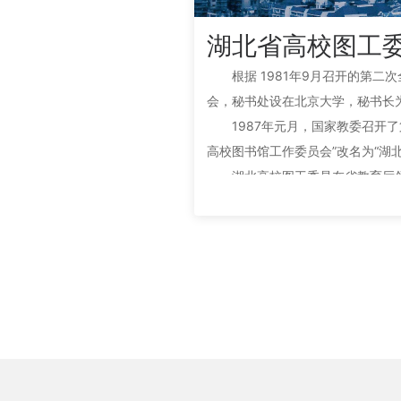
湖北省高校图工
根据 1981年9月召开的第
会，秘书处设在北京大学，秘书长
教育局副局长潘任之、张叙之先后
1987年元月，国家教委召开
高校图书馆工作委员会”改名为“湖北省高等学校图
杨建东任常务副主任兼秘书长，教
湖北高校图工委是在省教育厅
工作组织，其宗旨是推动湖北省高
献信息的需求。“图工委秘书处”设
2013年9月，根据教育部第
业的发展的需要，为充分发挥高校
经报湖北省教育厅高教处批准，完成
根据湖北省高校图工委委员组
设8个专业委员会：文献资源建设
席位制。图工委成员是所在高校图
理工作专业委员会、科研工作专业
根据教育部2018-2022
书馆分委会。
批，湖北高校图工委完成了2019
为：管理发展专业委员会、服务创
2025年2月，湖北省高校图